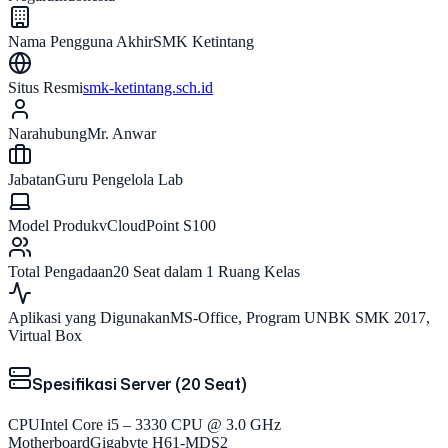
Nama Pengguna Akhir
SMK Ketintang
Situs Resmi
smk-ketintang.sch.id
Narahubung
Mr. Anwar
Jabatan
Guru Pengelola Lab
Model Produk
vCloudPoint S100
Total Pengadaan
20 Seat dalam 1 Ruang Kelas
Aplikasi yang Digunakan
MS-Office, Program UNBK SMK 2017,
Virtual Box
Spesifikasi Server (20 Seat)
CPU
Intel Core i5 – 3330 CPU @ 3.0 GHz
Motherboard
Gigabyte H61-MDS2