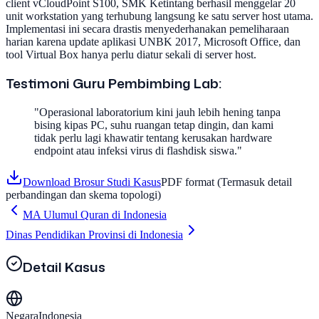
client vCloudPoint S100, SMK Ketintang berhasil menggelar 20
unit workstation yang terhubung langsung ke satu server host utama.
Implementasi ini secara drastis menyederhanakan pemeliharaan
harian karena update aplikasi UNBK 2017, Microsoft Office, dan
tool Virtual Box hanya perlu diatur sekali di server host.
Testimoni Guru Pembimbing Lab:
"Operasional laboratorium kini jauh lebih hening tanpa
bising kipas PC, suhu ruangan tetap dingin, dan kami
tidak perlu lagi khawatir tentang kerusakan hardware
endpoint atau infeksi virus di flashdisk siswa."
Download Brosur Studi Kasus
PDF format (Termasuk detail
perbandingan dan skema topologi)
MA Ulumul Quran di Indonesia
Dinas Pendidikan Provinsi di Indonesia
Detail Kasus
Negara
Indonesia