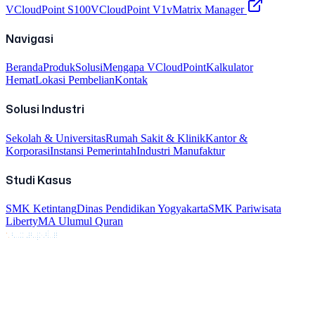
VCloudPoint S100
VCloudPoint V1
vMatrix Manager
Navigasi
Beranda
Produk
Solusi
Mengapa VCloudPoint
Kalkulator
Hemat
Lokasi Pembelian
Kontak
Solusi Industri
Sekolah & Universitas
Rumah Sakit & Klinik
Kantor &
Korporasi
Instansi Pemerintah
Industri Manufaktur
Studi Kasus
SMK Ketintang
Dinas Pendidikan Yogyakarta
SMK Pariwisata
Liberty
MA Ulumul Quran
v
cloudpoint