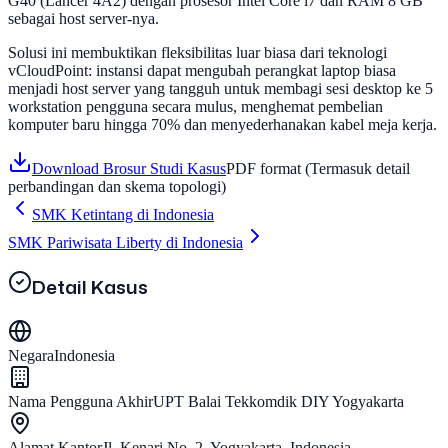
G40 (Lancer 4A2) dengan prosesor Intel Core i7 dan RAM 8 GB
sebagai host server-nya.
Solusi ini membuktikan fleksibilitas luar biasa dari teknologi
vCloudPoint: instansi dapat mengubah perangkat laptop biasa
menjadi host server yang tangguh untuk membagi sesi desktop ke 5
workstation pengguna secara mulus, menghemat pembelian
komputer baru hingga 70% dan menyederhanakan kabel meja kerja.
Download Brosur Studi Kasus
PDF format (Termasuk detail
perbandingan dan skema topologi)
SMK Ketintang di Indonesia
SMK Pariwisata Liberty di Indonesia
Detail Kasus
Negara
Indonesia
Nama Pengguna Akhir
UPT Balai Tekkomdik DIY Yogyakarta
Alamat Kantor
Jl. Kenari No. 2, Yogyakarta, Indonesia