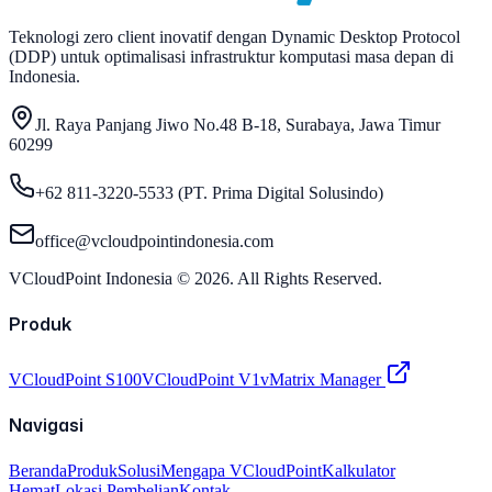
Teknologi zero client inovatif dengan Dynamic Desktop Protocol
(DDP) untuk optimalisasi infrastruktur komputasi masa depan di
Indonesia.
Jl. Raya Panjang Jiwo No.48 B-18, Surabaya, Jawa Timur
60299
+62 811-3220-5533 (PT. Prima Digital Solusindo)
office@vcloudpointindonesia.com
VCloudPoint Indonesia ©
2026
. All Rights Reserved.
Produk
VCloudPoint S100
VCloudPoint V1
vMatrix Manager
Navigasi
Beranda
Produk
Solusi
Mengapa VCloudPoint
Kalkulator
Hemat
Lokasi Pembelian
Kontak