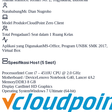
Narahubung
Mr. Dian Nugroho
Model Produk
vCloudPoint Zero Client
Total Pengadaan
5 Seat dalam 1 Ruang Kelas
Aplikasi yang Digunakan
MS-Office, Program UNBK SMK 2017,
Virtual Box
Spesifikasi Host (5 Seat)
Processor
Intel Core i7 – 4510U CPU @ 2.0 GHz
Motherboard / Device
Lenovo Notebook G40, Lancer 4A2
Memory
DDR3 8 GB
Display Card
Intel HD Graphics
Operating System
Windows 7 Ultimate (64-bit)