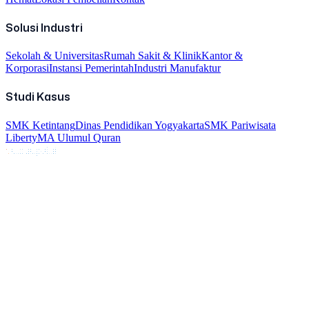
Solusi Industri
Sekolah & Universitas
Rumah Sakit & Klinik
Kantor &
Korporasi
Instansi Pemerintah
Industri Manufaktur
Studi Kasus
SMK Ketintang
Dinas Pendidikan Yogyakarta
SMK Pariwisata
Liberty
MA Ulumul Quran
v
cloudpoint